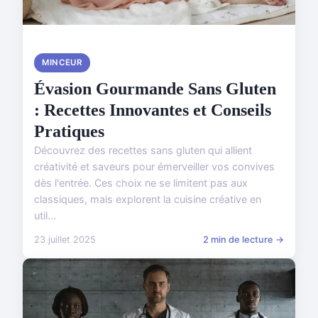
MINCEUR
Évasion Gourmande Sans Gluten
: Recettes Innovantes et Conseils
Pratiques
Découvrez des recettes sans gluten qui allient
créativité et saveurs pour émerveiller vos convives
dès l'entrée. Ces choix ne se limitent pas aux
classiques, mais explorent la cuisine créative en
util...
23 juillet 2025
2 min de lecture →